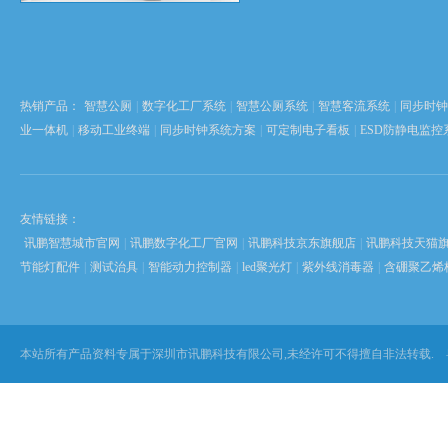
心，并在东莞、苏州、武汉设有全资
以 “软硬自研” 为根...
热销产品：
智慧公厕
|
数字化工厂系统
|
智慧公厕系统
|
智慧客流系统
|
同步时钟
业一体机
|
移动工业终端
|
同步时钟系统方案
|
可定制电子看板
|
ESD防静电监控
友情链接：
讯鹏智慧城市官网
|
讯鹏数字化工厂官网
|
讯鹏科技京东旗舰店
|
讯鹏科技天猫
节能灯配件
|
测试治具
|
智能动力控制器
|
led聚光灯
|
紫外线消毒器
|
含硼聚乙烯
本站所有产品资料专属于深圳市讯鹏科技有限公司,未经许可不得擅自非法转载.